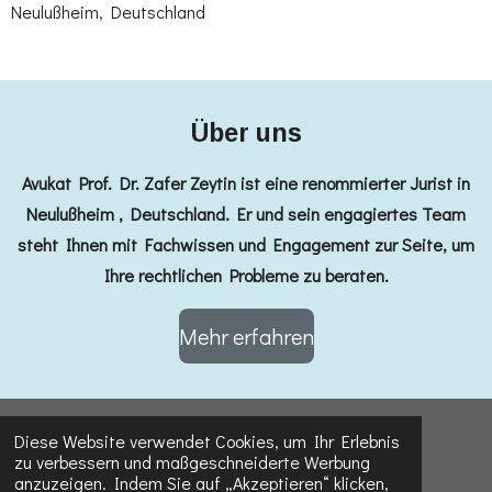
Neulußheim, Deutschland
Über uns
Avukat Prof. Dr. Zafer Zeytin ist eine renommierter Jurist in
Neulußheim , Deutschland. Er und sein engagiertes Team
steht Ihnen mit Fachwissen und Engagement zur Seite, um
Ihre rechtlichen Probleme zu beraten.
Mehr erfahren
© 2025 - 2026 Avukat Prof. Dr. Zafer Zeytin
Diese Website verwendet Cookies, um Ihr Erlebnis
zu verbessern und maßgeschneiderte Werbung
Mit Unterstützung von
Webador
anzuzeigen. Indem Sie auf „Akzeptieren“ klicken,